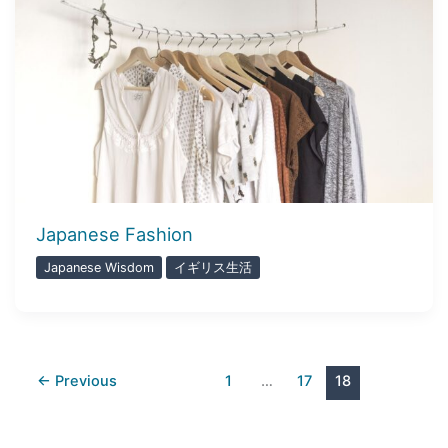
Japanese Fashion
Japanese Wisdom
イギリス生活
←
Previous
1
…
17
18