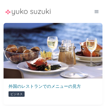
Skip
to
content
外国のレストランでのメニューの見方
ビジネス