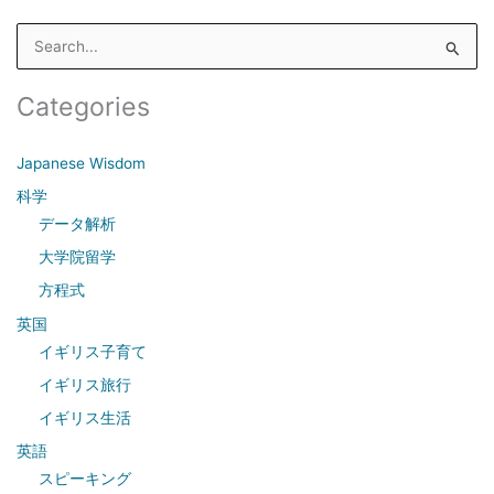
S
e
a
Categories
r
c
Japanese Wisdom
h
科学
f
データ解析
o
大学院留学
r
方程式
:
英国
イギリス子育て
イギリス旅行
イギリス生活
英語
スピーキング