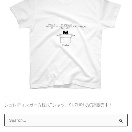
シュレディンガー方程式Tシャツ、SUZURIで好評販売中！
S
e