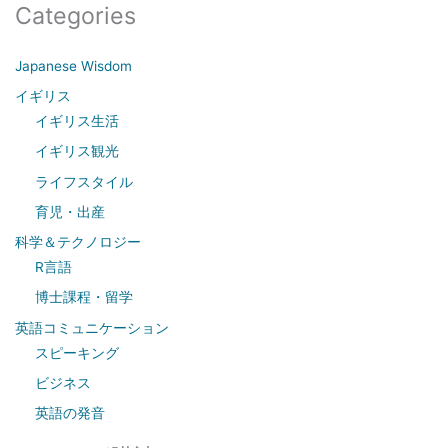
a
Categories
r
c
Japanese Wisdom
h
イギリス
f
イギリス生活
o
イギリス観光
r
ライフスタイル
:
育児・出産
科学＆テクノロジー
R言語
博士課程・留学
英語コミュニケーション
スピーキング
ビジネス
英語の発音