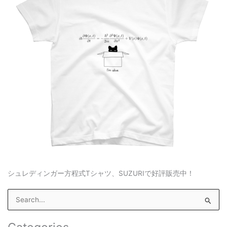
シュレディンガー方程式Tシャツ、SUZURIで好評販売中！
S
e
a