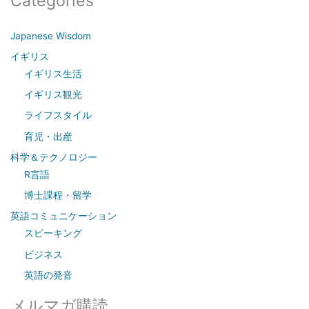
Categories
r
c
Japanese Wisdom
h
イギリス
f
イギリス生活
o
イギリス観光
r
ライフスタイル
:
育児・出産
科学＆テクノロジー
R言語
博士課程・留学
英語コミュニケーション
スピーキング
ビジネス
英語の発音
メルマガ購読