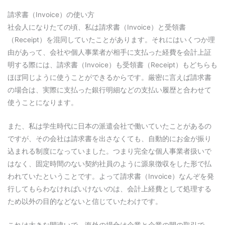
請求書（Invoice）の使い方
社会人になりたての頃、私は請求書（Invoice）と受領書
（Receipt）を混同していたことがあります。それにはいくつか理
由があって、会社や個人事業者が相手に支払った経費を会計上証
明する際には、請求書（Invoice）も受領書（Receipt）もどちらも
ほぼ同じように使うことができるからです。厳密に言えば請求書
の場合は、実際に支払った銀行明細などの支払い履歴と合わせて
使うことになります。
また、私は学生時代に日本の派遣会社で働いていたことがあるの
ですが、その会社は請求書を出さなくても、自動的にお金が振り
込まれる制度になっていました。つまり完全な個人事業者扱いで
はなく、固定時間のない契約社員のように源泉徴収をした形で払
われていたということです。よって請求書（Invoice）なんぞを発
行してもらわなければいけないのは、会計上経費として処理する
ため以外の目的などないと信じていたわけです。
これは大きな間違いで、海外の場合は企業と企業の間の取引で