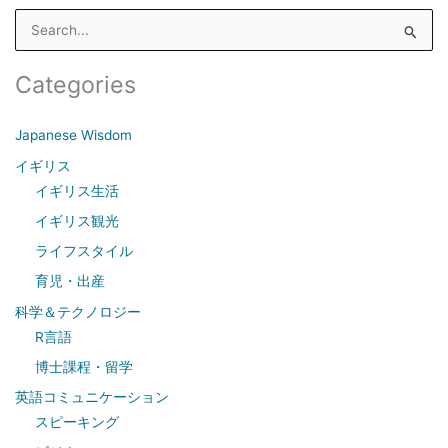
S
e
a
Categories
r
c
Japanese Wisdom
h
イギリス
f
イギリス生活
o
イギリス観光
r
ライフスタイル
:
育児・出産
科学＆テクノロジー
R言語
博士課程・留学
英語コミュニケーション
スピーキング