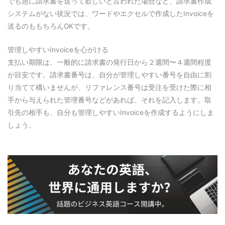
でも急に請求書を送って欲しいと言われた場合など、請求書作成
システムがない状況では、ワードやエクセルで作成したInvoiceを
送るのももちろんOKです。
管理しやすいInvoiceを心がける
支払い期限は、一般的に請求書の発行日から２週間〜４週間程度
が目安です。請求書番号は、自分が管理しやすい番号を自由に割
り当てて構いませんが、リファレンス番号は受注を受けた際に相
手から与えられた管理番号などがあれば、それを記入します。取
引先の相手も、自分も管理しやすいInvoiceを作成するようにしま
しょう。