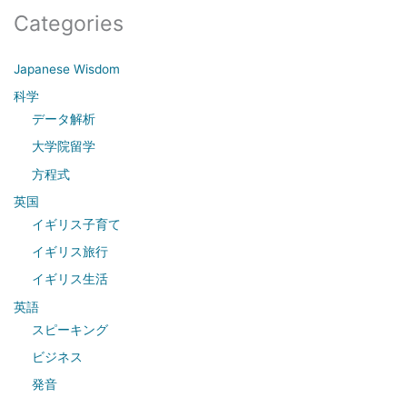
a
Categories
r
c
Japanese Wisdom
h
科学
f
データ解析
o
大学院留学
r
方程式
:
英国
イギリス子育て
イギリス旅行
イギリス生活
英語
スピーキング
ビジネス
発音