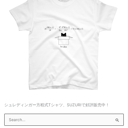
シュレディンガー方程式Tシャツ、SUZURIで好評販売中！
S
e