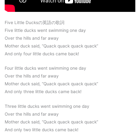
Five Little Ducksの英語の歌詞
Five little ducks went swimming one day
Over the hills and far away
Mother duck said, “Quack quack quack quack”
And only four little ducks came back!
Four little ducks went swimming one day
Over the hills and far away
Mother duck said, “Quack quack quack quack”
And only three little ducks came back!
Three little ducks went swimming one day
Over the hills and far away
Mother duck said, “Quack quack quack quack”
And only two little ducks came back!