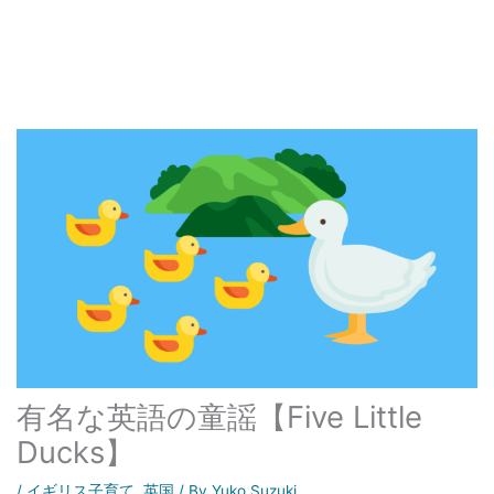
有名な英語の童謡【Five Little
Ducks】
/
イギリス子育て
,
英国
/ By
Yuko Suzuki