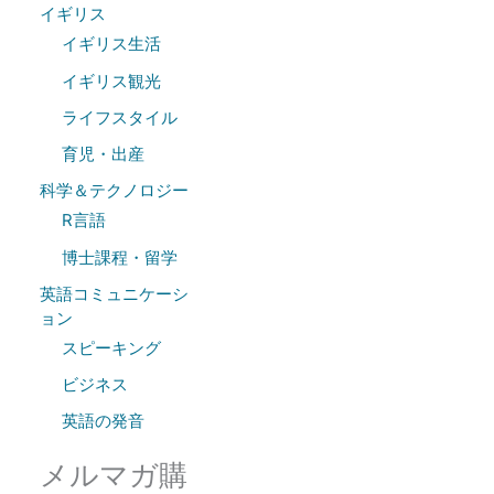
h
イギリス
f
イギリス生活
o
イギリス観光
r
ライフスタイル
:
育児・出産
科学＆テクノロジー
R言語
博士課程・留学
英語コミュニケーシ
ョン
スピーキング
ビジネス
英語の発音
メルマガ購