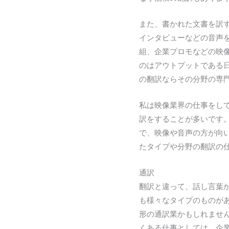
また、書かれた文書を訳
インタビューなどの音声
組、企業プロモなどの映
のはアウトプットである
の翻訳ならその分野の専
私は映像業界の仕事をし
訳をすることが多いです
で、映像や音声の方が向
たタイプや分野の翻訳の
通訳
翻訳と違って、話し言葉
も様々なタイプのものが
形の通訳業かもしれませ
くある仕事としては、企