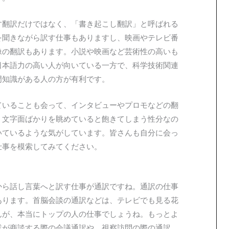
す翻訳だけではなく、「書き起こし翻訳」と呼ばれる
を聞きながら訳す仕事もありますし、映画やテレビ番
像の翻訳もあります。小説や映画など芸術性の高いも
日本語力の高い人が向いている一方で、科学技術関連
門知識がある人の方が有利です。
ていることも会って、インタビューやプロモなどの翻
。文字面ばかりを眺めていると飽きてしまう性分なの
いているような気がしています。皆さんも自分に会っ
仕事を模索してみてください。
から話し言葉へと訳す仕事が通訳ですね。通訳の仕事
あります。首脳会談の通訳などは、テレビでも見る花
んが、本当にトップの人の仕事でしょうね。もっとよ
業が商談する際の会議通訳や、視察訪問の際の通訳、