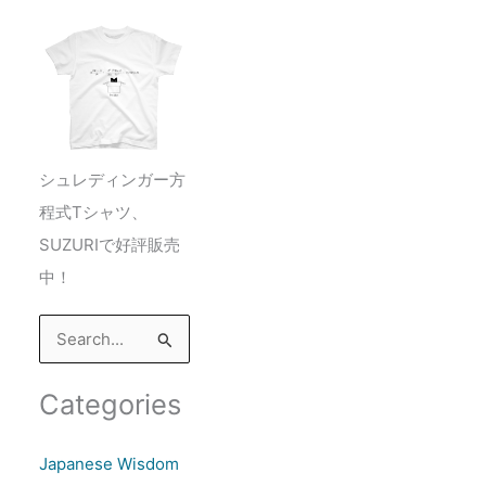
シュレディンガー方
程式Tシャツ、
SUZURIで好評販売
中！
S
e
a
Categories
r
c
Japanese Wisdom