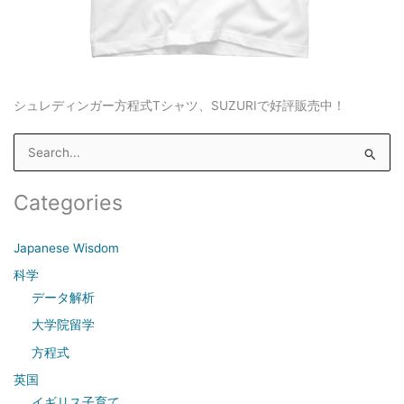
シュレディンガー方程式Tシャツ、SUZURIで好評販売中！
S
e
a
Categories
r
c
Japanese Wisdom
h
科学
f
データ解析
o
大学院留学
r
方程式
:
英国
イギリス子育て