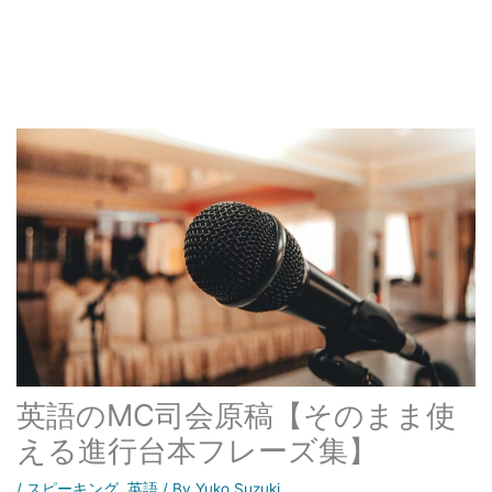
英語のMC司会原稿【そのまま使
える進行台本フレーズ集】
/
スピーキング
,
英語
/ By
Yuko Suzuki