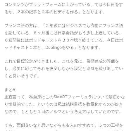
コンテンツがプラットフォームに上がっている、では今日何をす
るか、２本の記事と２本のビデオを作る」となります。
フランス語の方は、「２年後にはビジネスでも流暢にフランス語
を話している、６ヶ月後には日常会話がもう少し上達している、
６週間後にはポッドキャストを３０本聴き終えている、今日はポ
ッドキャスト１本と、Duolingoをやる」となります。
これで目標設定ができました。これを元に、目標達成の評価を
し、必要に応じてそれを改変しながら設定と達成を繰り返してい
くと良いそうです。
まとめ
正直言って、私自身はこのSMARTフォーミュラについて最初かな
り懐疑的でした。というのは私は結構目標を数量化するのが好き
なので、もともと１日のノルマという考え方はしていたのです。
でも、面倒臭いなと思いながらも友人のすすめで、５つの工程を