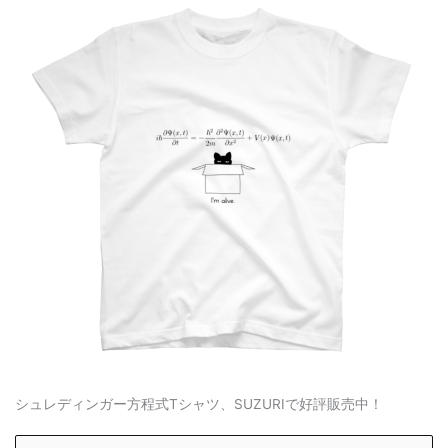
シュレディンガー方程式Tシャツ、SUZURIで好評販売中！
S