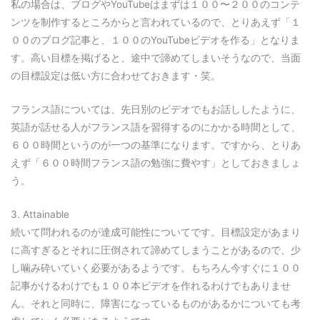
私の場合は、ブログやYouTubeはまずは１００〜２００のコンテ
ンツを制作するところからと言われているので、とりあえず「１
００のブログ記事と、１００のYouTubeビデオを作る」となりま
す。高い目標を掲げると、途中で諦めてしまいそうなので、当面
の目標設定は低い方に合わせておきます・笑。
フランス語については、先日別のビデオでもお話ししたように、
英語が話せる人がフランス語を習得するのにかかる時間として、
６００時間というのが一つの基準になります。ですから、とりあ
えず「６００時間フランス語の勉強に費やす」としておきましょ
う。
3. Attainable
続いて問われるのが達成可能性についてです。目標設定があまり
に高すぎるとそれに圧倒されて諦めてしまうことがあるので、少
し噛み砕いていく必要があるようです。もちろん今すぐに１００
記事かけるわけでも１００本ビデオを作れるわけでもありませ
ん。それと同時に、障害になっているものがあるかについても考