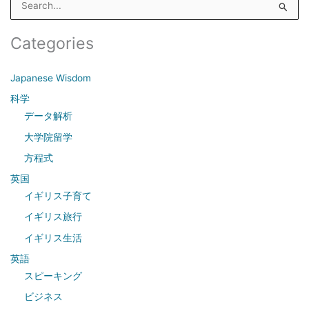
e
a
Categories
r
c
Japanese Wisdom
h
科学
f
データ解析
o
大学院留学
r
方程式
:
英国
イギリス子育て
イギリス旅行
イギリス生活
英語
スピーキング
ビジネス