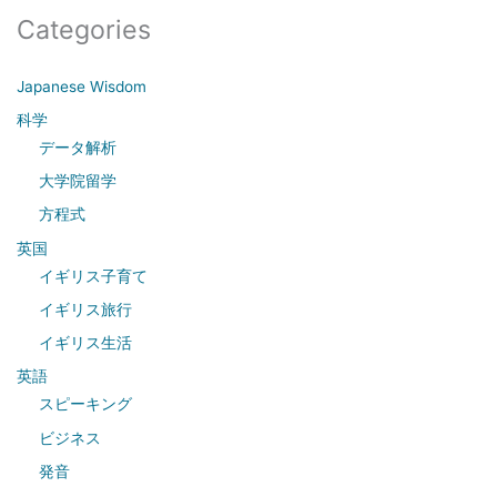
a
Categories
r
c
Japanese Wisdom
h
科学
f
データ解析
o
大学院留学
r
方程式
:
英国
イギリス子育て
イギリス旅行
イギリス生活
英語
スピーキング
ビジネス
発音