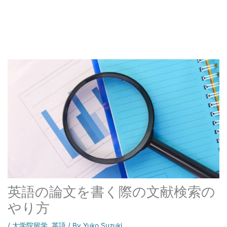
英語の論文を書く際の文献検索の
やり方
/
大学院留学
,
英語
/ By
Yuko Suzuki