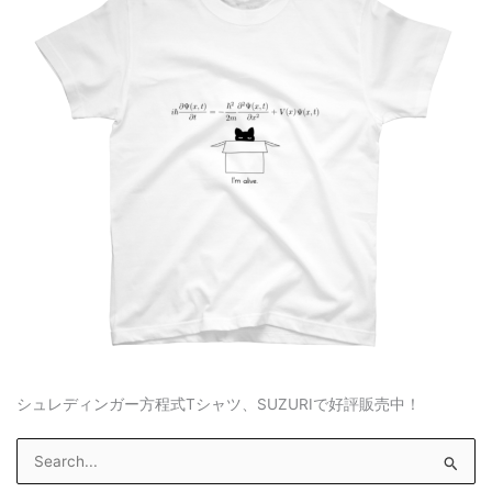
シュレディンガー方程式Tシャツ、SUZURIで好評販売中！
S
e