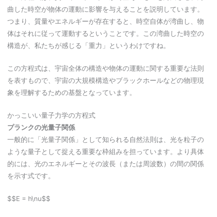
曲した時空が物体の運動に影響を与えることを説明しています。
つまり、質量やエネルギーが存在すると、時空自体が湾曲し、物
体はそれに従って運動するということです。この湾曲した時空の
構造が、私たちが感じる「重力」というわけですね。
この方程式は、宇宙全体の構造や物体の運動に関する重要な法則
を表すもので、宇宙の大規模構造やブラックホールなどの物理現
象を理解するための基盤となっています。
かっこいい量子力学の方程式
プランクの光量子関係
一般的に「光量子関係」として知られる自然法則は、光を粒子の
ような量子として捉える重要な枠組みを担っています。より具体
的には、光のエネルギーとその波長（または周波数）の間の関係
を示す式です。
$$E = h\nu$$