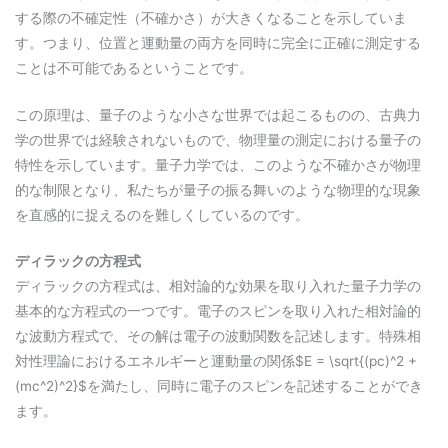
する際の不確定性（不確かさ）が大きくなることを示していま
す。つまり、位置と運動量の両方を同時に完全に正確に測定する
ことは不可能であるということです。
この原理は、量子のような小さな世界では起こるものの、古典力
学の世界では経験されないもので、物理量の測定における量子の
特性を示しています。量子力学では、このような不確かさが物理
的な制限となり、私たちが量子の振る舞いのような物理的な現象
を直感的に捉えるのを難しくしているのです。
ディラックの方程式
ディラックの方程式は、相対論的な効果を取り入れた量子力学の
基本的な方程式の一つです。電子のスピンを取り入れた相対論的
な波動方程式で、その解は電子の波動関数を記述します。特殊相
対性理論におけるエネルギーと運動量の関係$E = \sqrt{(pc)^2 +
(mc^2)^2}$を満たし、同時に電子のスピンを記述することができ
ます。