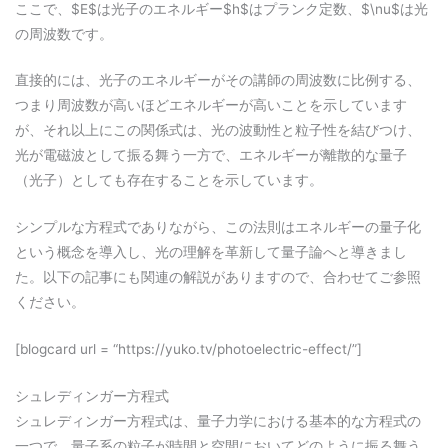
ここで、$E$は光子のエネルギー$h$はプランク定数、$\nu$は光
の周波数です。
直接的には、光子のエネルギーがその講師の周波数に比例する、
つまり周波数が高いほどエネルギーが高いことを示しています
が、それ以上にこの関係式は、光の波動性と粒子性を結びつけ、
光が電磁波として振る舞う一方で、エネルギーが離散的な量子
（光子）としても存在することを示しています。
シンプルな方程式でありながら、この法則はエネルギーの量子化
という概念を導入し、光の理解を革新して量子論へと導きまし
た。以下の記事にも関連の解説がありますので、合わせてご参照
ください。
[blogcard url = “https://yuko.tv/photoelectric-effect/”]
シュレディンガー方程式
シュレディンガー方程式は、量子力学における基本的な方程式の
一つで、量子系の粒子が時間と空間においてどのように振る舞う