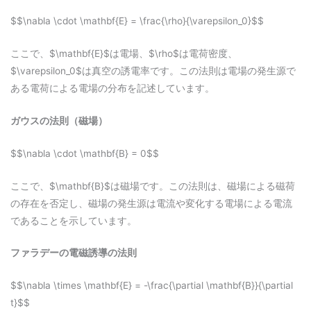
$$\nabla \cdot \mathbf{E} = \frac{\rho}{\varepsilon_0}$$
ここで、$\mathbf{E}$は電場、$\rho$は電荷密度、
$\varepsilon_0$は真空の誘電率です。この法則は電場の発生源で
ある電荷による電場の分布を記述しています。
ガウスの法則（磁場）
$$\nabla \cdot \mathbf{B} = 0$$
ここで、$\mathbf{B}$は磁場です。この法則は、磁場による磁荷
の存在を否定し、磁場の発生源は電流や変化する電場による電流
であることを示しています。
ファラデーの電磁誘導の法則
$$\nabla \times \mathbf{E} = -\frac{\partial \mathbf{B}}{\partial
t}$$