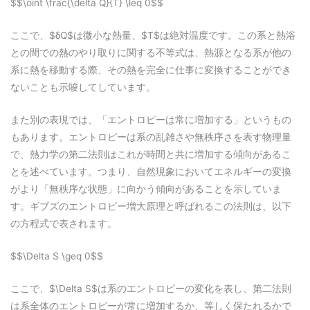
$$\oint \frac{\delta Q}{T} \leq 0$$
ここで、$δQ$は微小な熱量、$T$は絶対温度です。この系と熱浴
との間での熱のやり取りに関する不等式は、熱源となる系が他の
系に熱を移動する際、その熱を完全に仕事に変換することができ
ないことも示唆してしています。
また別の表現では、「エントロピーは常に増加する」というもの
もあります。エントロピーは系の乱雑さや無秩序さを表す物理量
で、熱力学の第二法則はこれが時間と共に増加する傾向があるこ
とを述べています。つまり、自然現象においてエネルギーの変換
がより「無秩序な状態」に向かう傾向があることを示していま
す。ギブズのエントロピー増大原理と呼ばれるこの法則は、以下
の方程式で表されます。
$$\Delta S \geq 0$$
ここで、$\Delta S$は系のエントロピーの変化を表し、第二法則
は系全体のエントロピーが常に増加するか、等しく保たれるかで