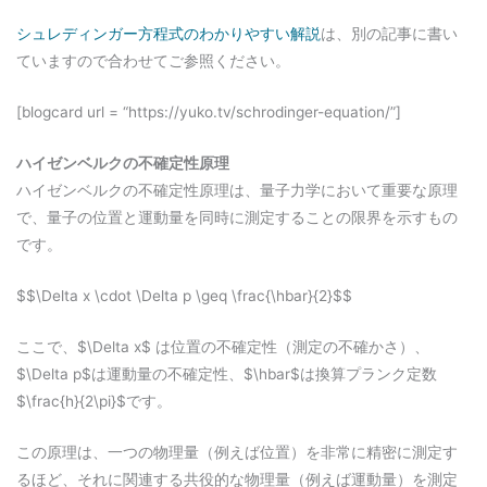
シュレディンガー方程式のわかりやすい解説
は、別の記事に書い
ていますので合わせてご参照ください。
[blogcard url = “https://yuko.tv/schrodinger-equation/”]
ハイゼンベルクの不確定性原理
ハイゼンベルクの不確定性原理は、量子力学において重要な原理
で、量子の位置と運動量を同時に測定することの限界を示すもの
です。
$$\Delta x \cdot \Delta p \geq \frac{\hbar}{2}$$
ここで、$\Delta x$ は位置の不確定性（測定の不確かさ）、
$\Delta p$は運動量の不確定性、$\hbar$は換算プランク定数
$\frac{h}{2\pi}$です。
この原理は、一つの物理量（例えば位置）を非常に精密に測定す
るほど、それに関連する共役的な物理量（例えば運動量）を測定