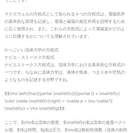
マクスウェルの方程式として知られる４つの方程式は、電磁気学
の基本的な原理を記述し、電場と磁場の相互作用を説明するため
に広く使用され、また、これらの方程式によって電磁波がどのよ
うに伝播するかについても理解されています。
かっこいい流体力学の方程式
ナビエ・ストークス方程式
ナビエストークス方程式は、流体力学における基本的な方程式の
一つです。ちなみに流体力学は、液体や気体、つまり水や空気の
ようなものを記述する分野ですね。
$$\rho \left(\frac{\partial \mathbf{v}}{\partial t} + \mathbf{v}
\cdot \nabla \mathbf{v}\right) = -\nabla p + \mu \nabla^2
\mathbf{v} + \rho \mathbf{g}$$
ここで、$\rho$は流体の密度、$\mathbf{v}$は流体の速度ベクト
ル場、$t$は時間、$p$は圧力、$\mu$は動粘性係数（流体の粘性