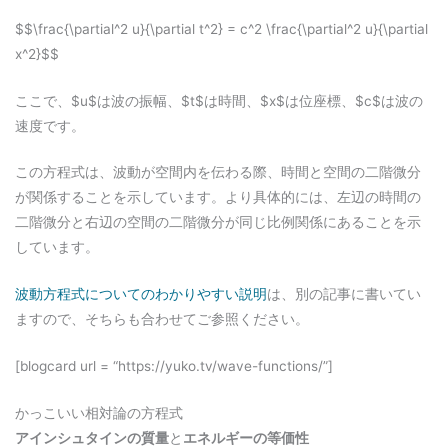
$$\frac{\partial^2 u}{\partial t^2} = c^2 \frac{\partial^2 u}{\partial
x^2}$$
ここで、$u$は波の振幅、$t$は時間、$x$は位座標、$c$は波の
速度です。
この方程式は、波動が空間内を伝わる際、時間と空間の二階微分
が関係することを示しています。より具体的には、左辺の時間の
二階微分と右辺の空間の二階微分が同じ比例関係にあることを示
しています。
波動方程式についてのわかりやすい説明
は、別の記事に書いてい
ますので、そちらも合わせてご参照ください。
[blogcard url = “https://yuko.tv/wave-functions/”]
かっこいい相対論の方程式
アインシュタインの質量
と
エネルギーの等価性