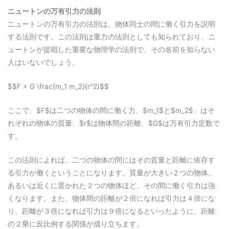
ニュートンの万有引力の法則
ニュートンの万有引力の法則は、物体同士の間に働く引力を説明
する法則です。この法則は重力の法則としても知られており、ニ
ュートンが提唱した重要な物理学の法則で、その名前を知らない
人はいないでしょう。
$$F = G \frac{m_1 m_2}{r^2}$$
ここで、$F$は二つの物体の間に働く力、$m_1$と$m_2$」はそ
れぞれの物体の質量、$r$は物体間の距離、$G$は万有引力定数で
す。
この法則によれば、二つの物体の間にはその質量と距離に依存す
る引力が働くということになります。質量が大きい２つの物体、
あるいは近くに置かれた２つの物体ほど、その間に働く引力は強
くなります。また、物体間の距離が２倍になれば引力は４倍にな
り、距離が３倍になれば引力は９倍になるといったように、距離
の２乗に反比例する関係が成り立ちます。