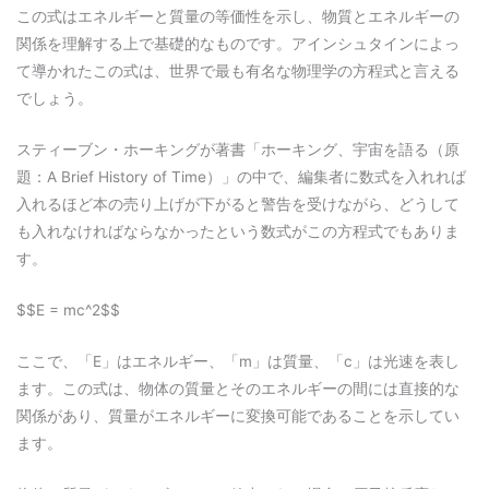
この式はエネルギーと質量の等価性を示し、物質とエネルギーの
関係を理解する上で基礎的なものです。アインシュタインによっ
て導かれたこの式は、世界で最も有名な物理学の方程式と言える
でしょう。
スティーブン・ホーキングが著書「ホーキング、宇宙を語る（原
題：A Brief History of Time）」の中で、編集者に数式を入れれば
入れるほど本の売り上げが下がると警告を受けながら、どうして
も入れなければならなかったという数式がこの方程式でもありま
す。
$$E = mc^2$$
ここで、「E」はエネルギー、「m」は質量、「c」は光速を表し
ます。この式は、物体の質量とそのエネルギーの間には直接的な
関係があり、質量がエネルギーに変換可能であることを示してい
ます。