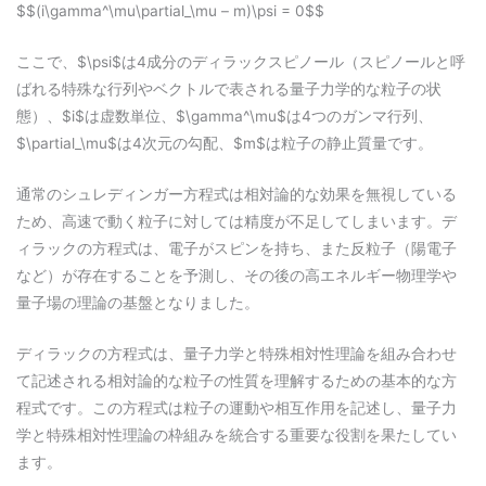
$$(i\gamma^\mu\partial_\mu – m)\psi = 0$$
ここで、$\psi$は4成分のディラックスピノール（スピノールと呼
ばれる特殊な行列やベクトルで表される量子力学的な粒子の状
態）、$i$は虚数単位、$\gamma^\mu$は4つのガンマ行列、
$\partial_\mu$は4次元の勾配、$m$は粒子の静止質量です。
通常のシュレディンガー方程式は相対論的な効果を無視している
ため、高速で動く粒子に対しては精度が不足してしまいます。デ
ィラックの方程式は、電子がスピンを持ち、また反粒子（陽電子
など）が存在することを予測し、その後の高エネルギー物理学や
量子場の理論の基盤となりました。
ディラックの方程式は、量子力学と特殊相対性理論を組み合わせ
て記述される相対論的な粒子の性質を理解するための基本的な方
程式です。この方程式は粒子の運動や相互作用を記述し、量子力
学と特殊相対性理論の枠組みを統合する重要な役割を果たしてい
ます。