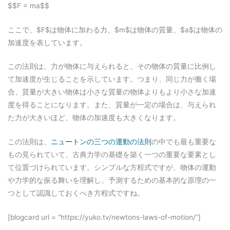
$$F = ma$$
ここで、$F$は物体に加わる力、$m$は物体の質量、$a$は物体の
加速度を表しています。
この法則は、力が物体に与えられると、その物体の質量に比例し
て加速度が生じることを示しています。つまり、同じ力が働く場
合、質量が大きい物体は小さな質量の物体よりもより小さな加速
度を得ることになります。また、質量が一定の場合は、与えられ
た力が大きいほど、物体の加速度も大きくなります。
この法則は、
ニュートンの三つの運動の法則
の中でも最も重要な
もの見られていて、古典力学の基礎を築く一つの重要な要素とし
て位置づけられています。シンプルな方程式ですが、物体の運動
や力学的な振る舞いを理解し、予測するための基本的な原理の一
つとして認識しておくべき方程式ですね。
[blogcard url = “https://yuko.tv/newtons-laws-of-motion/”]