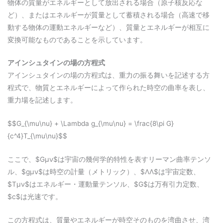
物体の質量がエネルギーとして放出される場合（原子核反応な
ど）、またはエネルギーが質量として蓄積される場合（高速で移
動する物体の運動エネルギーなど）、質量とエネルギーが相互に
変換可能なものであることを示しています。
アインシュタインの場の方程式
アインシュタインの場の方程式は、重力の振る舞いを記述する方
程式で、物質とエネルギーによって作られた時空の曲率を表し、
重力場を記述します。
$$G_{\mu\nu} + \Lambda g_{\mu\nu} = \frac{8\pi G}
{c^4}T_{\mu\nu}$$
ここで、$Gμν$は宇宙の幾何学的特性を表すリーマン曲率テンソ
ル、$gμν$は時空の計量（メトリック）、$ΛΛ$は宇宙定数、
$Tμν$はエネルギー・運動量テンソル、$G$は万有引力定数、
$c$は光速です。
この方程式は、質量やエネルギーが時空そのものを湾曲させ、湾