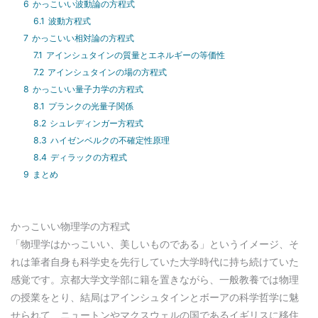
6
かっこいい波動論の方程式
6.1
波動方程式
7
かっこいい相対論の方程式
7.1
アインシュタインの質量とエネルギーの等価性
7.2
アインシュタインの場の方程式
8
かっこいい量子力学の方程式
8.1
プランクの光量子関係
8.2
シュレディンガー方程式
8.3
ハイゼンベルクの不確定性原理
8.4
ディラックの方程式
9
まとめ
かっこいい物理学の方程式
「物理学はかっこいい、美しいものである」というイメージ、そ
れは筆者自身も科学史を先行していた大学時代に持ち続けていた
感覚です。京都大学文学部に籍を置きながら、一般教養では物理
の授業をとり、結局はアインシュタインとボーアの科学哲学に魅
せられて、ニュートンやマクスウェルの国であるイギリスに移住