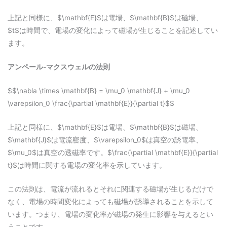
上記と同様に、$\mathbf{E}$は電場、$\mathbf{B}$は磁場、
$t$は時間で、電場の変化によって磁場が生じることを記述してい
ます。
アンペール-マクスウェルの法則
$$\nabla \times \mathbf{B} = \mu_0 \mathbf{J} + \mu_0
\varepsilon_0 \frac{\partial \mathbf{E}}{\partial t}$$
上記と同様に、$\mathbf{E}$は電場、$\mathbf{B}$は磁場、
$\mathbf{J}$は電流密度、$\varepsilon_0$は真空の誘電率、
$\mu_0$は真空の透磁率です。$\frac{\partial \mathbf{E}}{\partial
t}$は時間に関する電場の変化率を示しています。
この法則は、電流が流れるとそれに関連する磁場が生じるだけで
なく、電場の時間変化によっても磁場が誘導されることを示して
います。つまり、電場の変化率が磁場の発生に影響を与えるとい
うことです。