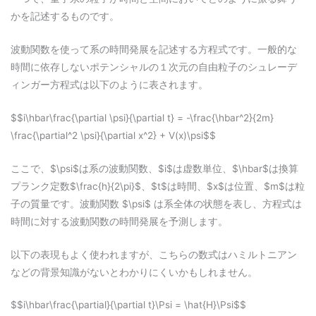
かを記述するものです。
波動関数を使って系の時間発展を記述する方程式です。一般的な
時間に依存しないポテンシャルの１次元の自由粒子のシュレーデ
ィンガー方程式は以下のように表されます。
$$i\hbar\frac{\partial \psi}{\partial t} = -\frac{\hbar^2}{2m}
\frac{\partial^2 \psi}{\partial x^2} + V(x)\psi$$
ここで、$\psi$は系の波動関数、$i$は虚数単位、$\hbar$は換算
プランク定数$\frac{h}{2\pi}$、$t$は時間、$x$は位置、$m$は粒
子の質量です。波動関数 $\psi$ は系全体の状態を表し、方程式は
時間に対する波動関数の時間発展を予測します。
以下の表現もよく使われますが、こちらの数式はハミルトニアン
などの背景知識がないとわかりにくいかもしれません。
$$i\hbar\frac{\partial}{\partial t}\Psi = \hat{H}\Psi$$