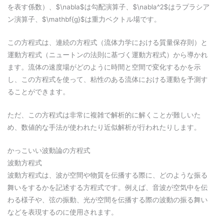
を表す係数）、$\nabla$は勾配演算子、$\nabla^2$はラプラシア
ン演算子、$\mathbf{g}$は重力ベクトル場です。
この方程式は、連続の方程式（流体力学における質量保存則）と
運動方程式（ニュートンの法則に基づく運動方程式）から導かれ
ます。流体の速度場がどのように時間と空間で変化するかを示
し、この方程式を使って、粘性のある流体における運動を予測す
ることができます。
ただ、この方程式は非常に複雑で解析的に解くことが難しいた
め、数値的な手法が使われたり近似解析が行われたりします。
かっこいい波動論の方程式
波動方程式
波動方程式は、波が空間や物質を伝播する際に、どのような振る
舞いをするかを記述する方程式です。例えば、音波が空気中を伝
わる様子や、弦の振動、光が空間を伝播する際の波動の振る舞い
などを表現するのに使用されます。