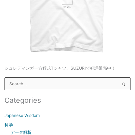
シュレディンガー方程式Tシャツ、SUZURIで好評販売中！
S
e
a
Categories
r
c
Japanese Wisdom
h
科学
f
データ解析