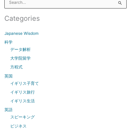
e
a
Categories
r
c
Japanese Wisdom
h
科学
f
データ解析
o
大学院留学
r
方程式
:
英国
イギリス子育て
イギリス旅行
イギリス生活
英語
スピーキング
ビジネス