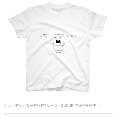
シュレディンガー方程式Tシャツ、SUZURIで好評販売中！
S