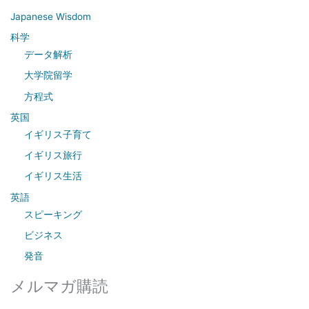
c
Japanese Wisdom
h
科学
f
データ解析
o
大学院留学
r
方程式
:
英国
イギリス子育て
イギリス旅行
イギリス生活
英語
スピーキング
ビジネス
発音
メルマガ購読