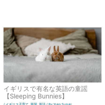
イギリスで有名な英語の童謡
【Sleeping Bunnies】
/
イギリス子育て
,
英国
,
英語
/ By
Yuko Suzuki