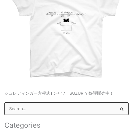
シュレディンガー方程式Tシャツ、SUZURIで好評販売中！
S
e
a
Categories
r