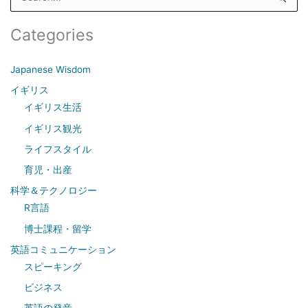
e
a
Categories
r
c
Japanese Wisdom
h
イギリス
f
イギリス生活
o
イギリス観光
r
ライフスタイル
:
育児・出産
科学＆テクノロジー
R言語
博士課程・留学
英語コミュニケーション
スピーキング
ビジネス