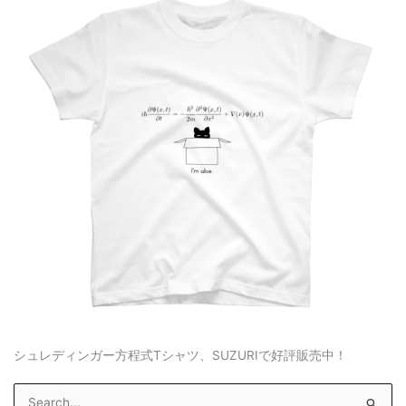
シュレディンガー方程式Tシャツ、SUZURIで好評販売中！
S