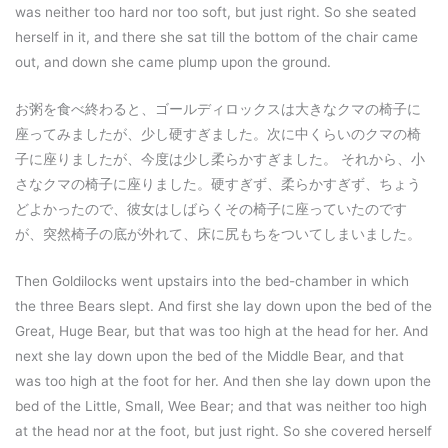
was neither too hard nor too soft, but just right. So she seated
herself in it, and there she sat till the bottom of the chair came
out, and down she came plump upon the ground.
お粥を食べ終わると、ゴールディロックスは大きなクマの椅子に
座ってみましたが、少し硬すぎました。次に中くらいのクマの椅
子に座りましたが、今度は少し柔らかすぎました。 それから、小
さなクマの椅子に座りました。硬すぎず、柔らかすぎず、ちょう
どよかったので、彼女はしばらくその椅子に座っていたのです
が、突然椅子の底が外れて、床に尻もちをついてしまいました。
Then Goldilocks went upstairs into the bed-chamber in which
the three Bears slept. And first she lay down upon the bed of the
Great, Huge Bear, but that was too high at the head for her. And
next she lay down upon the bed of the Middle Bear, and that
was too high at the foot for her. And then she lay down upon the
bed of the Little, Small, Wee Bear; and that was neither too high
at the head nor at the foot, but just right. So she covered herself