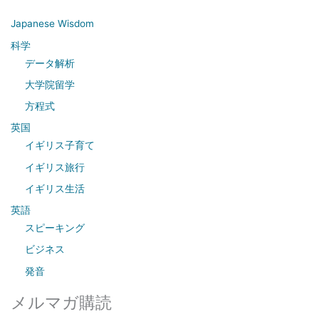
r
c
Japanese Wisdom
h
科学
f
データ解析
o
大学院留学
r
方程式
:
英国
イギリス子育て
イギリス旅行
イギリス生活
英語
スピーキング
ビジネス
発音
メルマガ購読