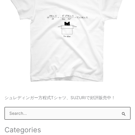
シュレディンガー方程式Tシャツ、SUZURIで好評販売中！
S
e
a
Categories