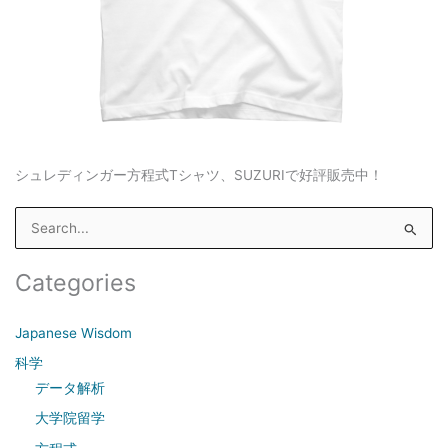
シュレディンガー方程式Tシャツ、SUZURIで好評販売中！
S
e
a
Categories
r
c
Japanese Wisdom
h
科学
f
データ解析
o
大学院留学
r