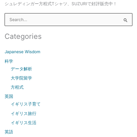
シュレディンガー方程式Tシャツ、SUZURIで好評販売中！
S
e
a
Categories
r
c
Japanese Wisdom
h
科学
f
データ解析
o
大学院留学
r
方程式
:
英国
イギリス子育て
イギリス旅行
イギリス生活
英語