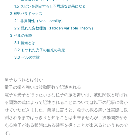
1.5
スピンを測定すると不思議な結果になる
2
EPRパラドックス
2.1
非局所性（Non-Locality）
2.2
隠れた変数理論（Hidden Variable Theory）
3
ベルの実験
3.1
偏光とは
3.2
もつれた光子の偏光の測定
3.3
ベルの実験
量子もつれとは何か
量子の振る舞いは波動関数で記述される
電子や光子と行った小さな粒子の振る舞いは、波動関数と呼ばれ
る関数の式によって記述されることについては以下の記事に書か
せていただきました。簡単に言うと、粒子の振る舞いは実際に観
測されるまではっきりと知ることは出来ませんが、波動関数から
ある粒子がある状態にある確率を導くことが出来るというもので
す。