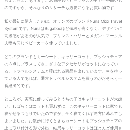
ちょこちょこあります。お値段もベビーグッズの中で一番高いも
のですから、それなりのリサーチも必要になるお買い物です。
私が最初に購入したのは、オランダのブランドNuna Mixx Travel
Systemです。NunaはBugabooほど値段が高くなく、デザインに
高級感があるのが人気で、プリンス・ハリーとメガン・マークル
夫妻も同じベビーカーを使っていました。
どこのブランドもカーシート、キャリーコット、プッシュチェア
の３点にプラスしてさまざまなアクセサリがセットになってい
る、トラベルシステムと呼ばれる商品を出しています。車を持っ
ている人であれば、通常トラベルシステムを買うのがおそらく一
番経済的です。
ところが、実際に使ってみるとうちの子はキャリーコットが大嫌
い。しばらくはコットも買わずに、このキャリーコットに家でも
寝かせるつもりでいたのですが、全く寝てくれず途方に暮れてし
まいました。お散歩に行くときもカーシートをプッシュチェアの
上に取り付ける形で外出、結局キャリーコットはほとんど使用さ