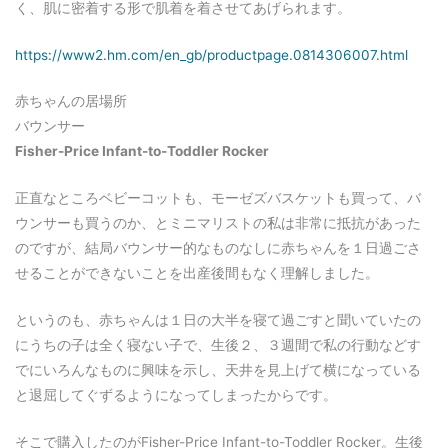
く、肌に密着する形で肌着を着させてあげられます。
https://www2.hm.com/en_gb/productpage.0814306007.html
赤ちゃんの居場所
バウンサー
Fisher-Price Infant-to-Toddler Rocker
正直なところベビーコットも、モーゼズバスケットも買って、バ
ウンサーも買うのか、とミニマリストの私は非常に抵抗があった
のですが、結局バウンサー的なものなしに赤ちゃんを１日過ごさ
せることができないことを出産後間もなく理解しました。
というのも、赤ちゃんは１日の大半を寝て過ごすと聞いていたの
にうちの子は全く寝ない子で、生後２、３週間で私の行動などす
でにいろんなものに興味を示し、天井を見上げて横になっている
と退屈してぐずるようになってしまったからです。
そこで購入したのがFisher-Price Infant-to-Toddler Rocker。生後