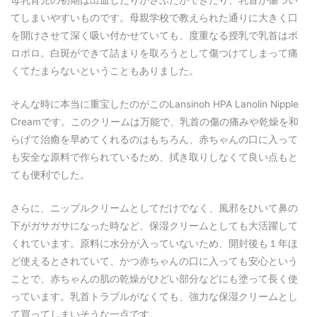
母乳育児の初期は出血したりかさぶたができたり、乳首が傷つい
てしまいやすいものです。母親学校で教えられた通りに大きく口
を開けさせて深く吸い付かせていても、度重なる授乳で乳首はボ
ロボロ。白斑ができて詰まりを取ろうとして傷つけてしまって痛
くてたまらないということもありました。
そんな時に本当に重宝したのがこのLansinoh HPA Lanolin Nipple
Creamです。このクリームは万能で、乳首の傷の痛みや乾燥を和
らげて治癒を早めてくれるのはもちろん、赤ちゃんの口に入って
も安全な原料で作られているため、拭き取りしなくて良い点もと
ても便利でした。
さらに、ニップルクリームとしてだけでなく、風邪をひいて鼻の
下がガサガサになった時など、保湿クリームとしても大活躍して
くれています。原料に水分が入っていないため、開封後も１年ほ
ど使えるとされていて、かつ赤ちゃんの口に入っても安心という
ことで、赤ちゃんの肌の乾燥がひどい部分などにも塗って長く使
っています。乳首トラブルがなくても、強力な保湿クリームとし
て買ってしまいそうな一点です。