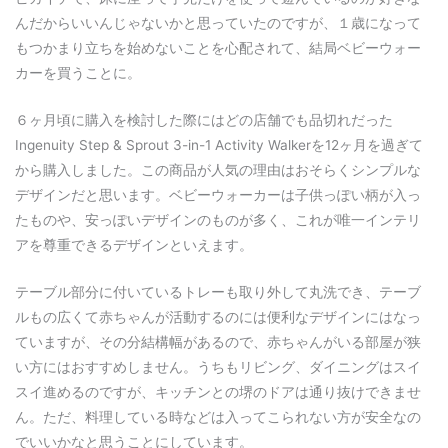
んだからいいんじゃないかと思っていたのですが、１歳になって
もつかまり立ちを始めないことを心配されて、結局ベビーウォー
カーを買うことに。
６ヶ月頃に購入を検討した際にはどの店舗でも品切れだった
Ingenuity Step & Sprout 3-in-1 Activity Walkerを12ヶ月を過ぎて
から購入しました。この商品が人気の理由はおそらくシンプルな
デザインだと思います。ベビーウォーカーは子供っぽい柄が入っ
たものや、安っぽいデザインのものが多く、これが唯一インテリ
アを尊重できるデザインといえます。
テーブル部分に付いているトレーも取り外して丸洗でき、テーブ
ルもの広くて赤ちゃんが活動するのには便利なデザインにはなっ
ていますが、その分結構幅があるので、赤ちゃんがいる部屋が狭
い方にはおすすめしません。うちもリビング、ダイニングはスイ
スイ進めるのですが、キッチンとの堺のドアは通り抜けできませ
ん。ただ、料理している時などは入ってこられない方が安全なの
でいいかなと思うことにしています。