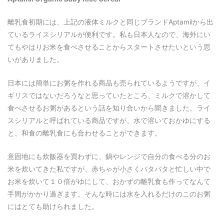
離乳食初期には、上記の液体ミルクと同じブランドAptamilから出
ているライスシリアルが便利です。私も日本人なので、海外にい
てもやはりお米を食べさせることからスタートさせたいという思
いがありました。
日本には簡単にお粥を作れる商品も売られているようですが、イ
ギリスではないだろうなと思っていたところ、ミルクで溶かして
食べさせるお粥があるという話を知り合いから聞きました。ライ
スシリアルと呼ばれている商品ですが、水で溶いておかゆにする
と、和食の離乳食にも合わせることができます。
意固地にも炊飯器を買わずに、鍋やレンジで自分の食べる分のお
米を炊いてきた私ですが、赤ちゃが小さくバタバタと忙しい中で
お米を炊いて１０倍がゆにして、おかずの離乳食も作ってなんて
手間がかかり過ぎます。そんな時には水を入れるだけのこのお粥
にはとても助けられました。