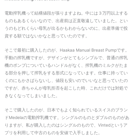
電動搾乳機って結構値段が張りますよね。中には３万円以上する
ものもあるくらいなので、出産前は正直敬遠していました。とい
うのもどれくらい母乳が出るかもわからないのに、出産準備で投
資する額ではないかなと思っていたのです。
そこで最初に購入したのが、Haakaa Manual Breast Pumpです。
手動の搾乳機ですが、デザインがとてもシンプルで、普通の搾乳
機のポンプについているハンドルがなく、搾乳機のミルクがたま
る部分を押して搾乳をする形式になっています。仕事に持ってい
くのにもかさばらないし、値段も安いのでいいなと思っていたの
ですが、赤ちゃんが母乳拒否を起こした時、これだけでは対処で
きなくなってしまいました。
そこで購入したのが、日本でもよく知られているスイスのブラン
ドMedelaの電動搾乳機です。シングルのものとダブルのものがあ
りますが、私が購入したのはシングルのもので、Vintedというア
プリを利用して中古のものを安値で入手しました。