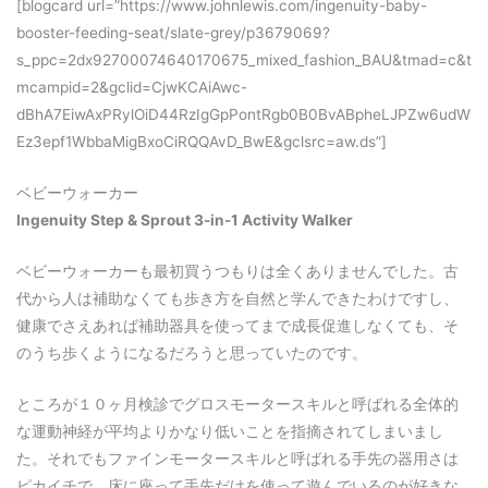
[blogcard url=”https://www.johnlewis.com/ingenuity-baby-
booster-feeding-seat/slate-grey/p3679069?
s_ppc=2dx92700074640170675_mixed_fashion_BAU&tmad=c&t
mcampid=2&gclid=CjwKCAiAwc-
dBhA7EiwAxPRylOiD44RzIgGpPontRgb0B0BvABpheLJPZw6udW
Ez3epf1WbbaMigBxoCiRQQAvD_BwE&gclsrc=aw.ds”]
ベビーウォーカー
Ingenuity Step & Sprout 3-in-1 Activity Walker
ベビーウォーカーも最初買うつもりは全くありませんでした。古
代から人は補助なくても歩き方を自然と学んできたわけですし、
健康でさえあれば補助器具を使ってまで成長促進しなくても、そ
のうち歩くようになるだろうと思っていたのです。
ところが１０ヶ月検診でグロスモータースキルと呼ばれる全体的
な運動神経が平均よりかなり低いことを指摘されてしまいまし
た。それでもファインモータースキルと呼ばれる手先の器用さは
ピカイチで、床に座って手先だけを使って遊んでいるのが好きな