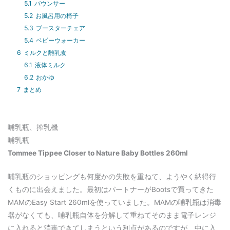
5.1
バウンサー
5.2
お風呂用の椅子
5.3
ブースターチェア
5.4
ベビーウォーカー
6
ミルクと離乳食
6.1
液体ミルク
6.2
おかゆ
7
まとめ
哺乳瓶、搾乳機
哺乳瓶
Tommee Tippee Closer to Nature Baby Bottles 260ml
哺乳瓶のショッピングも何度かの失敗を重ねて、ようやく納得行
くものに出会えました。最初はパートナーがBootsで買ってきた
MAMのEasy Start 260mlを使っていました。MAMの哺乳瓶は消毒
器がなくても、哺乳瓶自体を分解して重ねてそのまま電子レンジ
に入れると消毒できてしまうという利点があるのですが、中に入