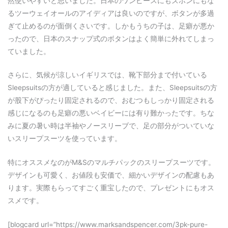
然使いやすいと思いました。日本のワンピースにもズボンにもな
るツーウェイオールのアイディアは良いのですが、ボタンが多過
ぎて止めるのが面倒くさいです。しかもうちの子は、足癖が悪か
ったので、日本のスナップ式のボタンはよく簡単に外れてしまっ
ていました。
さらに、気候が涼しいイギリスでは、靴下部分まで付いている
Sleepsuitsの方が適していると感じました。また、Sleepsuitsの方
が股下がぴったり固定されるので、おむつもしっかり固定される
感じになるのも足癖の悪いベイビーには有り難かったです。ちな
みに夏の暑い時は半袖やノースリーブで、足の部分がついていな
いスリープスーツを使っています。
特にオススメなのがM&Sのマルチパックのスリープスーツです。
デザインも可愛く、お値段も安価で、細かいデザインの配慮もあ
ります。実際もらってすごく重宝したので、プレゼントにもオス
スメです。
[blogcard url=”https://www.marksandspencer.com/3pk-pure-