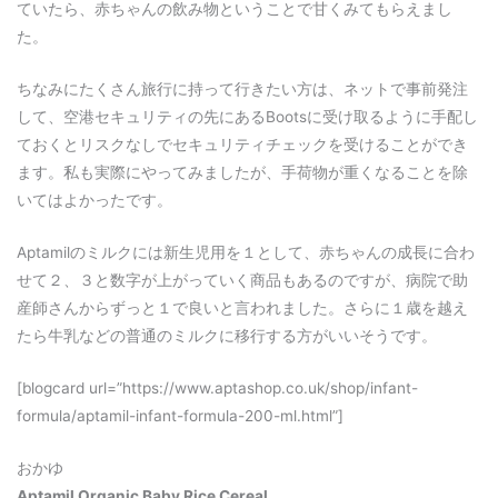
ていたら、赤ちゃんの飲み物ということで甘くみてもらえまし
た。
ちなみにたくさん旅行に持って行きたい方は、ネットで事前発注
して、空港セキュリティの先にあるBootsに受け取るように手配し
ておくとリスクなしでセキュリティチェックを受けることができ
ます。私も実際にやってみましたが、手荷物が重くなることを除
いてはよかったです。
Aptamilのミルクには新生児用を１として、赤ちゃんの成長に合わ
せて２、３と数字が上がっていく商品もあるのですが、病院で助
産師さんからずっと１で良いと言われました。さらに１歳を越え
たら牛乳などの普通のミルクに移行する方がいいそうです。
[blogcard url=”https://www.aptashop.co.uk/shop/infant-
formula/aptamil-infant-formula-200-ml.html”]
おかゆ
Aptamil Organic Baby Rice Cereal