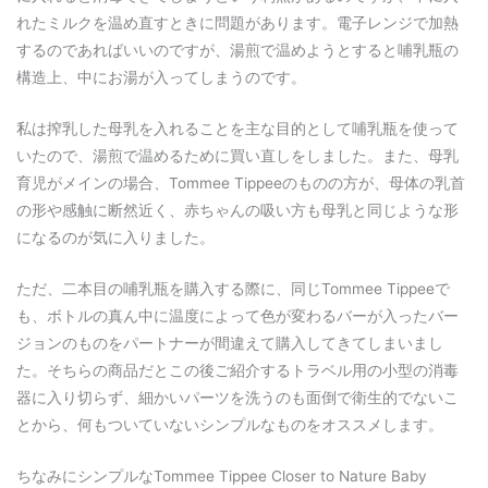
れたミルクを温め直すときに問題があります。電子レンジで加熱
するのであればいいのですが、湯煎で温めようとすると哺乳瓶の
構造上、中にお湯が入ってしまうのです。
私は搾乳した母乳を入れることを主な目的として哺乳瓶を使って
いたので、湯煎で温めるために買い直しをしました。また、母乳
育児がメインの場合、Tommee Tippeeのものの方が、母体の乳首
の形や感触に断然近く、赤ちゃんの吸い方も母乳と同じような形
になるのが気に入りました。
ただ、二本目の哺乳瓶を購入する際に、同じTommee Tippeeで
も、ボトルの真ん中に温度によって色が変わるバーが入ったバー
ジョンのものをパートナーが間違えて購入してきてしまいまし
た。そちらの商品だとこの後ご紹介するトラベル用の小型の消毒
器に入り切らず、細かいパーツを洗うのも面倒で衛生的でないこ
とから、何もついていないシンプルなものをオススメします。
ちなみにシンプルなTommee Tippee Closer to Nature Baby